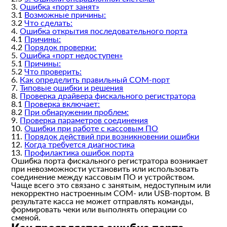
3.
Ошибка «порт занят»
3.1
Возможные причины:
3.2
Что сделать:
4.
Ошибка открытия последовательного порта
4.1
Причины:
4.2
Порядок проверки:
5.
Ошибка «порт недоступен»
5.1
Причины:
5.2
Что проверить:
6.
Как определить правильный COM-порт
7.
Типовые ошибки и решения
8.
Проверка драйвера фискального регистратора
8.1
Проверка включает:
8.2
При обнаружении проблем:
9.
Проверка параметров соединения
10.
Ошибки при работе с кассовым ПО
11.
Порядок действий при возникновении ошибки
12.
Когда требуется диагностика
13.
Профилактика ошибок порта
Ошибка порта фискального регистратора возникает
при невозможности установить или использовать
соединение между кассовым ПО и устройством.
Чаще всего это связано с занятым, недоступным или
некорректно настроенным COM- или USB-портом. В
результате касса не может отправлять команды,
формировать чеки или выполнять операции со
сменой.