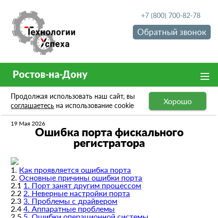
+7 (800) 700-82-78
Обратный звонок
Ростов-на-Дону
Продолжая использовать наш сайт, вы
Хорошо
Блог
Ошибка порта фискального регистратора
соглашаетесь
на использование cookie
19 Мая 2026
Ошибка порта фискального
регистратора
1.
Как проявляется ошибка порта
2.
Основные причины ошибки порта
2.1
1. Порт занят другим процессом
2.2
2. Неверные настройки порта
2.3
3. Проблемы с драйвером
2.4
4. Аппаратные проблемы
2.5
5. Ошибки операционной системы