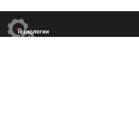
Контакты
г. Ростов-на-Дону,
ул Металлургическая 102/2. оф 121
+7 (800) 700-82-78
order@tech-success.ru
© Технологии успеха 2009-2026
Покупателям
О нас