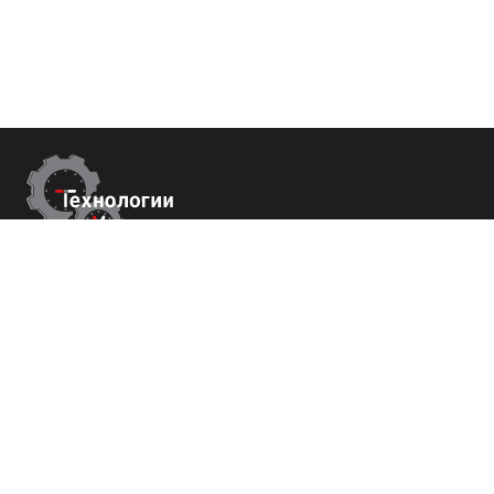
Контакты
г. Ростов-на-Дону,
ул Металлургическая 102/2. оф 121
+7 (800) 700-82-78
order@tech-success.ru
© Технологии успеха 2009-2026