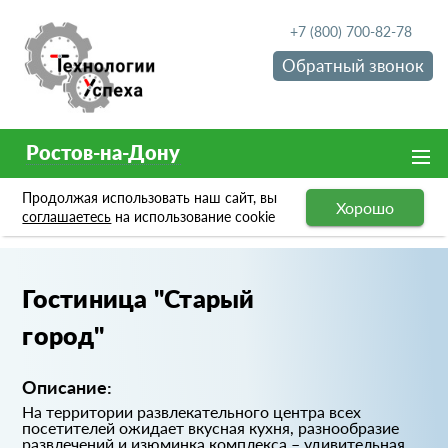
+7 (800) 700-82-78
Обратный звонок
Ростов-на-Дону
Продолжая использовать наш сайт, вы
Хорошо
Портфолио
Гостиница "Старый город"
соглашаетесь
на использование cookie
Гостиница "Старый
город"
Описание:
На территории развлекательного центра всех
посетителей ожидает вкусная кухня, разнообразие
развлечений и изюминка комплекса – удивительная