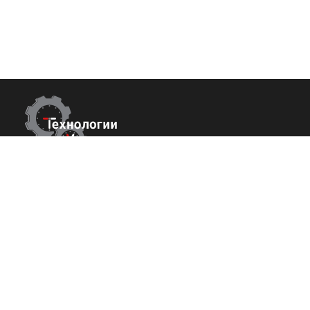
Контакты
Покупате
О нас
г. Ростов-на-Дону,
ул Металлургическая 102/2. оф 121
Команда
+7 (800) 700-82-78
Вакансии
order@tech-success.ru
Исcледовани
© Технологии успеха 2009-2026