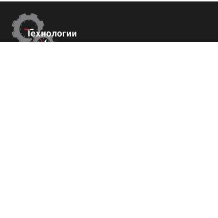
Контакты
г. Ростов-на-Дону,
ул Металлургическая 102/2. оф 121
+7 (800) 700-82-78
order@tech-success.ru
© Технологии успеха 2009-2026
Покупателям
О нас
Команда