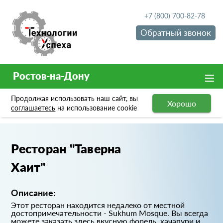
+7 (800) 700-82-78
Обратный звонок
Ростов-на-Дону
Продолжая использовать наш сайт, вы
Хорошо
Портфолио
Ресторан "Таверна Хаит"
соглашаетесь
на использование cookie
Ресторан "Таверна
Хаит"
Описание:
Этот ресторан находится недалеко от местной
достопримечательности - Sukhum Mosque. Вы всегда
можете заказать здесь вкусную форель, хачапури и