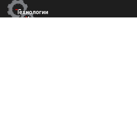
Контакты
г. Ростов-на-Дону,
ул Металлургическая 102/2. оф 121
+7 (800) 700-82-78
order@tech-success.ru
© Технологии успеха 2009-2026
Покупателям
О нас
Команда
Вакансии